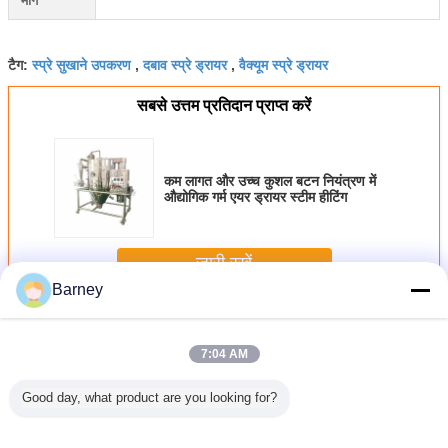
मार्ग
स्प्रे सुखाने उपकरण
दबाव स्प्रे ड्रायर
वैक्यूम स्प्रे ड्रायर
टैग:
,
,
सबसे उत्तम प्रतिदान प्राप्त करें
कम लागत और उच्च कुशल बटन नियंत्रण में
औद्योगिक गर्म एयर ड्रायर स्टीम हीटिंग
जारी रखें
Barney
स्प्रे सुखाने की मशीन
अधिक
7:04 AM
Good day, what product are you looking for?
य और
मछली हाइड्रोलाइज्ड
खाद्य स्तर अनुकूलित
फार्मेसी स्तर और
अच्छी गुणव
िकल उद्योगों
प्रोटीन के लिए
सोयाबीन प्रोटीन स्प्रे
अनुकूलित निर्मित हाई
अनुकूलित निर