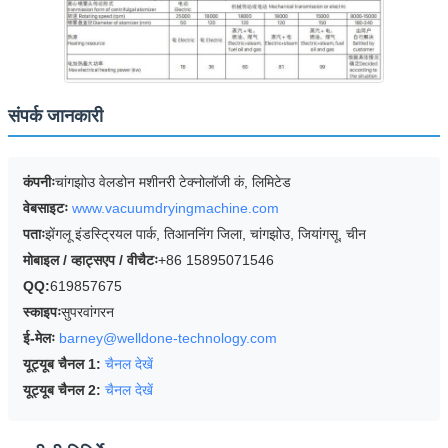
संपर्क जानकारी
कंपनीः
चांगझोउ वेलडोन मशीनरी टेक्नोलॉजी कं, लिमिटेड
वेबसाइटः
www.vacuumdryingmachine.com
पताः
झेंगलू इंडस्ट्रियल पार्क, तिआननिंग जिला, चांगझोउ, जियांगसू, चीन
मोबाइल / व्हाट्सएप / वीचैटः
+86 15895071546
QQ:
619857675
स्काइपः
सुपरवांगरन
ई-मेलः
barney@welldone-technology.com
यूट्यूब चैनल 1:
चैनल देखें
यूट्यूब चैनल 2:
चैनल देखें