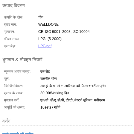
उत्पाद विवरण
उत्पत्ति के प्लेस:
चीन
ब्रांड नाम:
WELLDONE
प्रमाणन:
CE, ISO 9001: 2008, ISO 10004
मॉडल संख्या:
LPG- (5-2000)
दस्तावेज़:
LPG.pdf
भुगतान & नौवहन नियमों
न्यूनतम आदेश मात्रा:
एक सेट
मूल्य:
बातचीत योग्य
पैकेजिंग विवरण:
लकड़ी के मामले + प्लास्टिक की फिल्म + स्टील फ्रेम
प्रसव के समय:
30-90Working दिन
भुगतान शर्तें:
एल/सी, डी/ए, डी/पी, टी/टी, वेस्टर्न यूनियन, मनीग्राम
आपूर्ति की क्षमता:
10sets / महीने
वर्णन