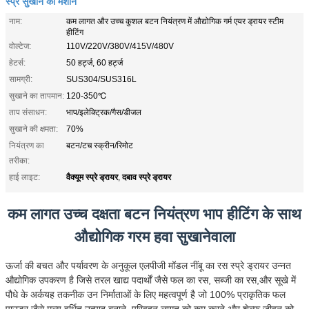
स्प्रे सुखाने की मशीन
नाम:
कम लागत और उच्च कुशल बटन नियंत्रण में औद्योगिक गर्म एयर ड्रायर स्टीम
हीटिंग
वोल्टेज:
110V/220V/380V/415V/480V
हेटर्स:
50 हर्ट्ज, 60 हर्ट्ज
सामग्री:
SUS304/SUS316L
सुखाने का तापमान:
120-350℃
ताप संसाधन:
भाप/इलेक्ट्रिक/गैस/डीजल
सुखाने की क्षमता:
70%
नियंत्रण का
बटन/टच स्क्रीन/रिमोट
तरीका:
वैक्यूम स्प्रे ड्रायर
दबाव स्प्रे ड्रायर
हाई लाइट:
,
कम लागत उच्च दक्षता बटन नियंत्रण भाप हीटिंग के साथ
औद्योगिक गरम हवा सुखानेवाला
ऊर्जा की बचत और पर्यावरण के अनुकूल एलपीजी मॉडल नींबू का रस स्प्रे ड्रायर उन्नत
औद्योगिक उपकरण है जिसे तरल खाद्य पदार्थों जैसे फल का रस, सब्जी का रस,और सूखे में
पौधे के अर्कयह तकनीक उन निर्माताओं के लिए महत्वपूर्ण है जो 100% प्राकृतिक फल
पाउडर जैसे मूल्य वर्धित उत्पाद बनाने, परिवहन लागत को कम करने और शेल्फ जीवन को