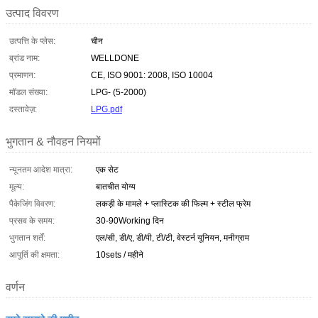
उत्पाद विवरण
उत्पत्ति के प्लेस:
चीन
ब्रांड नाम:
WELLDONE
प्रमाणन:
CE, ISO 9001: 2008, ISO 10004
मॉडल संख्या:
LPG- (5-2000)
दस्तावेज़:
LPG.pdf
भुगतान & नौवहन नियमों
न्यूनतम आदेश मात्रा:
एक सेट
मूल्य:
बातचीत योग्य
पैकेजिंग विवरण:
लकड़ी के मामले + प्लास्टिक की फिल्म + स्टील फ्रेम
प्रसव के समय:
30-90Working दिन
भुगतान शर्तें:
एल/सी, डी/ए, डी/पी, टी/टी, वेस्टर्न यूनियन, मनीग्राम
आपूर्ति की क्षमता:
10sets / महीने
वर्णन