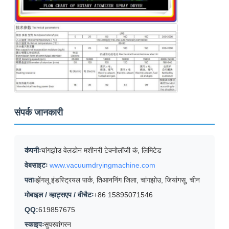
संपर्क जानकारी
कंपनीः
चांगझोउ वेलडोन मशीनरी टेक्नोलॉजी कं, लिमिटेड
वेबसाइटः
www.vacuumdryingmachine.com
पताः
झेंगलू इंडस्ट्रियल पार्क, तिआननिंग जिला, चांगझोउ, जियांगसू, चीन
मोबाइल / व्हाट्सएप / वीचैटः
+86 15895071546
QQ:
619857675
स्काइपः
सुपरवांगरन