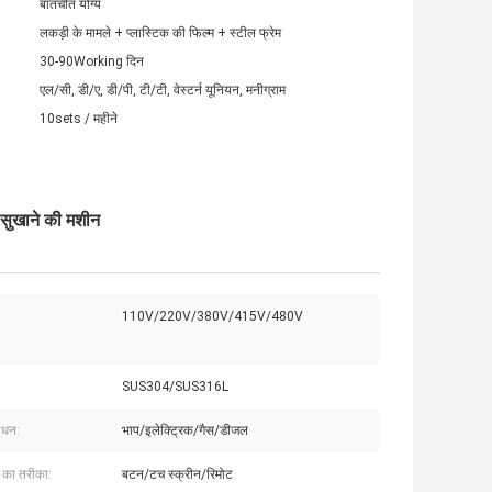
बातचीत योग्य
लकड़ी के मामले + प्लास्टिक की फिल्म + स्टील फ्रेम
30-90Working दिन
एल/सी, डी/ए, डी/पी, टी/टी, वेस्टर्न यूनियन, मनीग्राम
10sets / महीने
 सुखाने की मशीन
110V/220V/380V/415V/480V
SUS304/SUS316L
ाधन:
भाप/इलेक्ट्रिक/गैस/डीजल
ण का तरीका:
बटन/टच स्क्रीन/रिमोट