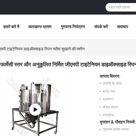
हमारे बारे में
कारखाना भ्रमण
गुणवत्ता नियंत्रण
संपर्क करें
समाचार
जीएमपी टाइटेनियम डाइऑक्साइड स्पिन फ्लैश सुखाने की मशीन
फार्मेसी स्तर और अनुकूलित निर्मित जीएमपी टाइटेनियम डाइऑक्साइड स्पि
उत्पाद विवरण:
उत्पत्ति के प्लेस:
ब्रांड नाम:
प्रमाणन:
मॉडल संख्या:
दस्तावेज़:
भुगतान & नौवहन नियमों:
न्यूनतम आदेश मात्रा: