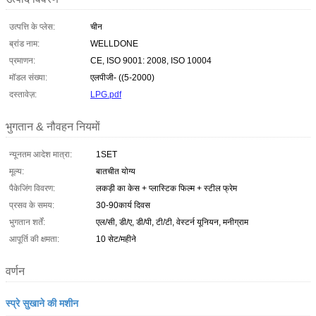
उत्पत्ति के प्लेस:
चीन
ब्रांड नाम:
WELLDONE
प्रमाणन:
CE, ISO 9001: 2008, ISO 10004
मॉडल संख्या:
एलपीजी- ((5-2000)
दस्तावेज़:
LPG.pdf
भुगतान & नौवहन नियमों
न्यूनतम आदेश मात्रा:
1SET
मूल्य:
बातचीत योग्य
पैकेजिंग विवरण:
लकड़ी का केस + प्लास्टिक फिल्म + स्टील फ्रेम
प्रसव के समय:
30-90कार्य दिवस
भुगतान शर्तें:
एल/सी, डी/ए, डी/पी, टी/टी, वेस्टर्न यूनियन, मनीग्राम
आपूर्ति की क्षमता:
10 सेट/महीने
वर्णन
स्प्रे सुखाने की मशीन