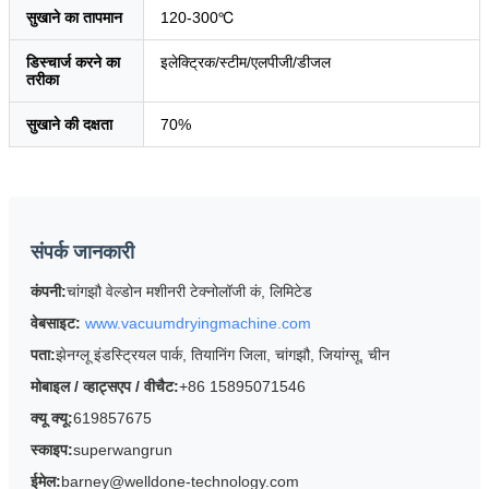
सुखाने का तापमान
120-300℃
डिस्चार्ज करने का
इलेक्ट्रिक/स्टीम/एलपीजी/डीजल
तरीका
सुखाने की दक्षता
70%
संपर्क जानकारी
कंपनी:
चांगझौ वेल्डोन मशीनरी टेक्नोलॉजी कं, लिमिटेड
वेबसाइट:
www.vacuumdryingmachine.com
पता:
झेनग्लू इंडस्ट्रियल पार्क, तियानिंग जिला, चांगझौ, जियांग्सू, चीन
मोबाइल / व्हाट्सएप / वीचैट:
+86 15895071546
क्यू क्यू:
619857675
स्काइप:
superwangrun
ईमेल:
barney@welldone-technology.com