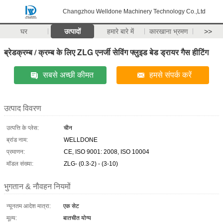
Changzhou Welldone Machinery Technology Co.,Ltd
घर
उत्पादों
हमारे बारे में
कारखाना भ्रमण
>>
ब्रेडक्रम्ब / क्रम्ब के लिए ZLG एनर्जी सेविंग फ्लुइड बेड ड्रायर गैस हीटिंग
सबसे अच्छी कीमत
हमसे संपर्क करें
उत्पाद विवरण
उत्पत्ति के प्लेस:
चीन
ब्रांड नाम:
WELLDONE
प्रमाणन:
CE, ISO 9001: 2008, ISO 10004
मॉडल संख्या:
ZLG- (0.3-2) - (3-10)
भुगतान & नौवहन नियमों
न्यूनतम आदेश मात्रा:
एक सेट
मूल्य:
बातचीत योग्य