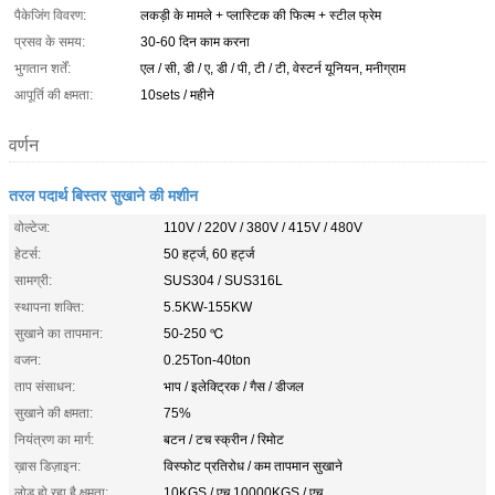
पैकेजिंग विवरण:
लकड़ी के मामले + प्लास्टिक की फिल्म + स्टील फ्रेम
प्रसव के समय:
30-60 दिन काम करना
भुगतान शर्तें:
एल / सी, डी / ए, डी / पी, टी / टी, वेस्टर्न यूनियन, मनीग्राम
आपूर्ति की क्षमता:
10sets / महीने
वर्णन
तरल पदार्थ बिस्तर सुखाने की मशीन
वोल्टेज:
110V / 220V / 380V / 415V / 480V
हेटर्स:
50 हर्ट्ज, 60 हर्ट्ज
सामग्री:
SUS304 / SUS316L
स्थापना शक्ति:
5.5KW-155KW
सुखाने का तापमान:
50-250 ℃
वजन:
0.25Ton-40ton
ताप संसाधन:
भाप / इलेक्ट्रिक / गैस / डीजल
सुखाने की क्षमता:
75%
नियंत्रण का मार्ग:
बटन / टच स्क्रीन / रिमोट
ख़ास डिज़ाइन:
विस्फोट प्रतिरोध / कम तापमान सुखाने
लोड हो रहा है क्षमता:
10KGS / एच 10000KGS / एच