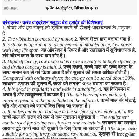
द्रवित बेड ग्रेनुलेटर
निश्चित बेड ड्रायर
हाई लाइट:
,
ब्रेडक्रंब / क्रंब वाइब्रेशन फ्लुइड बेड ड्राईर की विशेषताएं
1. चैम्बर और धूल संग्रह को द्रवित करने की ऊँचाई आवश्यकता के अनुसार
है।
2. The vibration is created by motor.
2. कंपन मोटर द्वारा बनाया गया है।
It is stable in operation and convenient in maintenance, low noise
with long life span.
यह ऑपरेशन में स्थिर है और रखरखाव में सुविधाजनक है,
लंबे जीवन काल के साथ कम शोर है।
3. High efficiency, raw material is heated evenly with high efficiency
and drying capacity is high.
3. उच्च दक्षता, कच्चे माल को उच्च दक्षता के
साथ समान रूप से गर्म किया जाता है और सुखाने की क्षमता अधिक होती है।
Compared with ordinary dryer, the energy can be saved about 30%.
साधारण ड्रायर की तुलना में, ऊर्जा को लगभग 30% बचाया जा सकता है।
4. It is good in regulation and wide in suitability.
4. यह विनियमन में
अच्छा है और उपयुक्तता में व्यापक है।
The thickness of raw material,
moving speed and the amplitude can be adjusted.
कच्चे माल की मोटाई,
गति और आयाम को समायोजित किया जा सकता है।
5. It makes minimum damage to the surface of raw material.
5. यह
कच्चे माल की सतह को कम से कम नुकसान पहुंचाता है।
The equipment
can be used for drying easy broken raw materials.
उपकरण का उपयोग
आसान टूटे कच्चे माल को सुखाने के लिए किया जा सकता है।
The dryer also
suitable for drying irregylar shape raw material.
ड्रायर भी irregylar