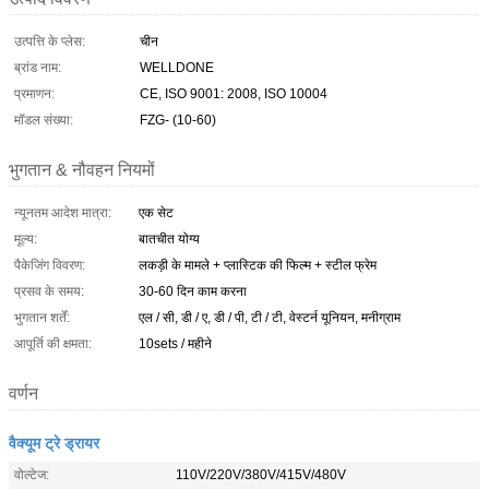
उत्पत्ति के प्लेस:
चीन
ब्रांड नाम:
WELLDONE
प्रमाणन:
CE, ISO 9001: 2008, ISO 10004
मॉडल संख्या:
FZG- (10-60)
भुगतान & नौवहन नियमों
न्यूनतम आदेश मात्रा:
एक सेट
मूल्य:
बातचीत योग्य
पैकेजिंग विवरण:
लकड़ी के मामले + प्लास्टिक की फिल्म + स्टील फ्रेम
प्रसव के समय:
30-60 दिन काम करना
भुगतान शर्तें:
एल / सी, डी / ए, डी / पी, टी / टी, वेस्टर्न यूनियन, मनीग्राम
आपूर्ति की क्षमता:
10sets / महीने
वर्णन
वैक्यूम ट्रे ड्रायर
वोल्टेज:
110V/220V/380V/415V/480V