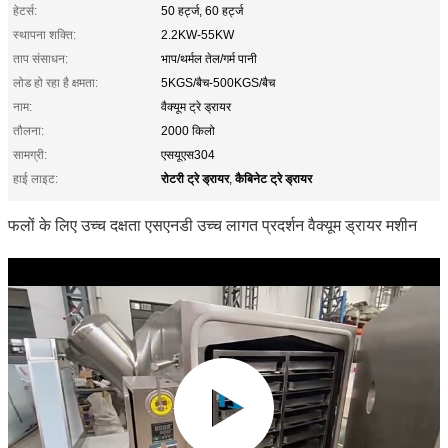
हेटर्स:
50 हर्ट्ज, 60 हर्ट्ज
स्थापना शक्ति:
2.2KW-55KW
ताप संसाधन:
भाप/थर्मल तेल/गर्म पानी
लोड हो रहा है क्षमता:
5KGS/बैच-500KGS/बैच
नाम:
वैक्यूम ट्रे ड्रायर
तौलना:
2000 किलो
सामग्री:
एसयूएस304
रोटरी ट्रे ड्रायर
कैबिनेट ट्रे ड्रायर
हाई लाइट:
,
फलों के लिए उच्च दक्षता एसएनडी उच्च लागत प्रदर्शन वैक्यूम ड्रायर मशीन