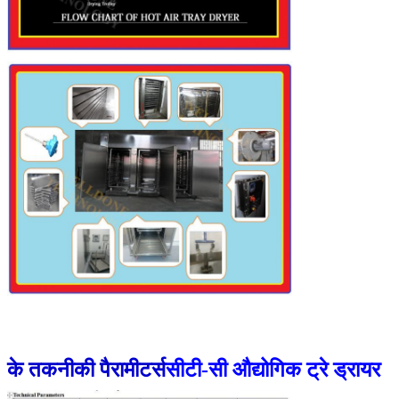
के तकनीकी पैरामीटर्स
सीटी-सी औद्योगिक ट्रे ड्रायर