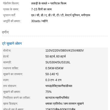
पैकेजिंग विवरण:
लकड़ी के मामले + प्लास्टिक फिल्म
प्रसव के समय:
7-15 दिनों का काम
भुगतान शर्तें:
एल / सी, डी / ए, डी / पी, टी / टी, वेस्टर्न यूनियन, मनीग्राम
आपूर्ति की क्षमता:
30sets / महीने
वर्णन
ट्रे सुखाने ओवन
वोल्टेज:
110V/220V/380V/415V/480V
हेटर्स:
50 हर्ट्ज, 60 हर्ट्ज
सामग्री:
SUS304/SUS316L
स्थापना शक्ति:
0.5KW-65KW
सुखाने का तापमान:
50-140 ℃
वज़न:
0.3 टन -4 टन
ताप संसाधन:
भाप/इलेक्ट्रिक/गैस/डीजल
सुखाने की क्षमता:
75%
नियंत्रित करने का तरीका:
बटन/टच स्क्रीन/रिमोट
ख़ास डिज़ाइन:
धमाका प्रतिरोध / कम तापमान सुखाने
लोड हो रहा है क्षमता:
15KGS/बैच-600KGS/बैच