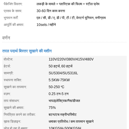
पैकेजिंग विवरण:
लकड़ी के मामले + प्लास्टिक की फिल्म + स्टील फ्रेम
प्रसव के समय:
30-60 दिन काम करना
भुगतान शर्तें:
एल / सी, डी / ए, डी / पी, टी / टी, वेस्टर्न यूनियन, मनीग्राम
आपूर्ति की क्षमता:
10sets / महीने
वर्णन
तरल पदार्थ बिस्तर सुखाने की मशीन
वोल्टेज:
110V/220V/380V/415V/480V
हेटर्स:
50 हर्ट्ज, 60 हर्ट्ज
सामग्री:
SUS304/SUS316L
स्थापना शक्ति:
5.5KW-75KW
सुखाने का तापमान:
50-250 ℃
वज़न:
0.25 टन-5 टन
ताप संसाधन:
भाप/इलेक्ट्रिक/गैस/डीजल
सुखाने की क्षमता:
75%
नियंत्रित करने का तरीका:
बटन/टच स्क्रीन/रिमोट
ख़ास डिज़ाइन:
धमाका प्रतिरोध / कम तापमान सुखाने
लोड हो रहा है क्षमता:
10KGS/H-500KGS/H