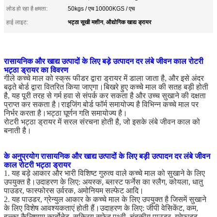
लोड हो रहा है क्षमता:
50kgs / एच 10000KGS / एच
भट्ठा सूखी मशीन
औद्योगिक खाद्य ड्रायर
हाई लाइट:
,
रासायनिक और खाद्य उत्पादों के लिए बड़े उत्पादन दर लंबे जीवन काल रोटरी
भट्ठा ड्रायर का विवरण
गीले कच्चे माल को स्क्रू फीडर द्वारा ड्रायर में डाला जाता है, और इसे अंदर
बढ़ते बोर्ड द्वारा वितरित किया जाएगा।बिखरे हुए कच्चे माल की सतह बड़ी होती
है, यह पूरी तरह से गर्म हवा से संपर्क कर सकता है और उच्च सुखाने की दक्षता
प्राप्त कर सकता है।राइजिंग बोर्ड फॉर्म समायोज्य है विभिन्न कच्चे माल पर
निर्भर करता है।भट्ठा घूर्णन गति समायोज्य है।
रोटरी भट्ठा ड्रायर में सरल संरचना होती है, जो इसके लंबे जीवन काल को
बनाती है।
के अनुप्रयोग
रासायनिक और खाद्य उत्पादों के लिए बड़ी उत्पादन दर लंबे जीवन
काल रोटरी भट्ठा ड्रायर
1. यह बड़े आकार और भारी विशिष्ट गुरुत्व वाले कच्चे माल को सुखाने के लिए
उपयुक्त है।उदाहरण के लिए: अयस्क, ब्लास्ट फर्नेस का स्लैग, कोयला, धातु
पाउडर, फास्फोरस उर्वरक, अमोनियम सल्फेट आदि।
2. यह पाउडर, ग्रेन्युल आकार के कच्चे माल के लिए उपयुक्त है जिसमें सुखाने
के लिए विशेष आवश्यकताएं होती हैं।उदाहरण के लिए: जीपी वेसिकेंट, कम,
हल्का कैल्शियम कार्बोनेट, सक्रिय सफेद पृथ्वी, चुंबकीय पाउडर, ग्रेफाइट,