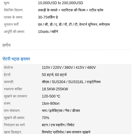
मूल्य:
10,000USD to 200,000USD
पैकेजिंग विवरण:
लकड़ी के मामले + प्लास्टिक की फिल्म + स्टील फ्रेम
प्रसव के समय:
30-75वर्किंग डे
भुगतान शर्तें:
एल / सी, डी / ए, डी / पी, टी / टी, वेस्टर्न यूनियन, मनीग्राम
आपूर्ति की क्षमता:
10sets / महीने
वर्णन
रोटरी भट्ठा ड्रायर
वोल्टेज:
110V / 220V / 380V / 415V / 480V
हेटर्स:
50 हर्ट्ज, 60 हर्ट्ज
सामग्री:
सीएस / SUS304 / SUS316L / टाइटेनियम
स्थापना शक्ति:
18.5KW-255KW
सुखाने का तापमान:
120-500 ℃
वजन:
1ton-80ton
ताप संसाधन:
भाप / इलेक्ट्रिक / गैस / डीजल
सुखाने की क्षमता:
70%
नियंत्रण का मार्ग:
बटन / टच स्क्रीन / रिमोट
ख़ास डिज़ाइन:
विस्फोट प्रतिरोध / कम तापमान सुखाने