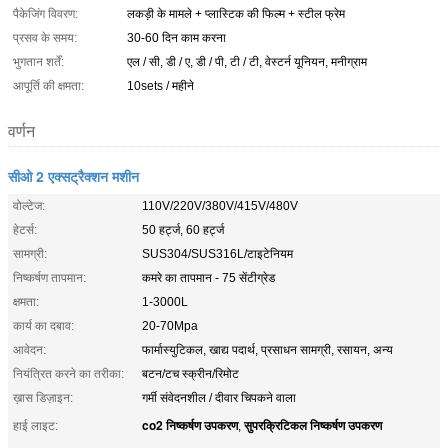
पैकेजिंग विवरण:
लकड़ी के मामले + प्लास्टिक की फिल्म + स्टील फ्रेम
प्रसव के समय:
30-60 दिन काम करना
भुगतान शर्तें:
एल / सी, डी / ए, डी / पी, टी / टी, वेस्टर्न यूनियन, मनीग्राम
आपूर्ति की क्षमता:
10sets / महीने
वर्णन
सीओ 2 एक्सट्रैक्शन मशीन
वोल्टेज:
110V/220V/380V/415V/480V
हेटर्स:
50 हर्ट्ज, 60 हर्ट्ज
सामग्री:
SUS304/SUS316L/टाइटेनियम
निष्कर्षण तापमान:
कमरे का तापमान - 75 सेंटीग्रेड
क्षमता:
1-3000L
कार्य का दबाव:
20-70Mpa
आवेदन:
फार्मास्युटिकल, खाद्य पदार्थ, प्रसाधन सामग्री, रसायन, अन्य
नियंत्रित करने का तरीका:
बटन/टच स्क्रीन/रिमोट
ख़ास डिज़ाइन:
गर्मी संवेदनशील / दीवार चिपकने वाला
co2 निष्कर्षण उपकरण
सुपरक्रिटिकल निष्कर्षण उपकरण
हाई लाइट:
,