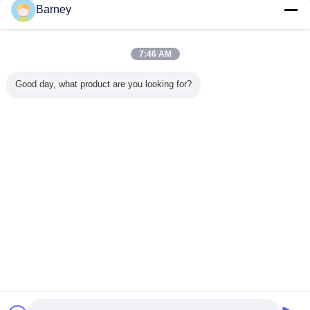
Barney
7:46 AM
Good day, what product are you looking for?
सुपरक्रिटिकल निष्कर्षण उपकरण
supercritical co2 मशीन
टैग:
,
,
co2 निष्कर्षण उपकरण
सबसे उत्तम प्रतिदान प्राप्त करें
टाइटेनियम Co2 एक्सट्रैक्शन मशीन उच्च
दक्षता