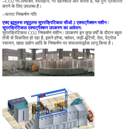
--CO2 गैर-विषाक्त, स्वादहीन, गैर दहनशील और सस्ता है, यह पुन: प्रसारित
करने के लिए उपलब्ध है।
--फास्ट निष्कर्षण गति
एचए ह्यूमुलस ल्यूपुलस सुपरक्रिटिकल सीओ 2 एक्सट्रैक्शन मशीन /
सुपरक्रिटिकल एक्सट्रैक्शन उपकरण का आवेदन:
सुपरक्रिटिकल CO2 निष्कर्षण मशीन / उपकरण इन कुछ वर्षों के दौरान बहुत
तेजी से विकसित हो रहा है, इसने हॉप्स, फ्लेवर, जड़ी-बूटियों, तेल, पेट्रोल
रसायन, खाद्य उद्योग आदि के निष्कर्षण पर सफलतापूर्वक लागू किया है।