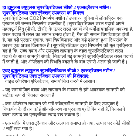
हा ह्यूमुलस ल्यूपुलस सुपरक्रिटिकल सीओ 2 एक्सट्रैक्शन मशीन /
सुपरक्रिटिकल एक्सट्रैक्शन उपकरण का विवरण
सुपरक्रिटिकल CO2 निष्कर्षण मशीन / उपकरण दुनिया में लोकप्रिय एक
प्रकार की उन्नत निष्कर्षण तकनीक है।सुपरक्रिटिकल तरल पदार्थ अपने
महत्वपूर्ण बिंदु (पीसी, टीसी) के ऊपर तरल पदार्थ की थर्मोडायनामिक अवस्था है,
तरल पदार्थ में तरल का समान घनत्व होता है, गैस की समान चिपचिपाहट होती
है, यह बड़े प्रसार गुणांक, कम चिपचिपाहट और बड़े ढांकता हुआ स्थिरांक के
कारण एक अच्छा विलायक है।सुपरक्रिटिकल द्रव निष्कर्षण की मूल प्रक्रिया
यह है कि, उच्च दबाव और उपयुक्त तापमान के तहत सुपरक्रिटिकल तरल
पदार्थ के साथ सामग्री संपर्क, निकाली गई सामग्री सुपरक्रिटिकल तरल पदार्थ
में जाती है, और ऑपरेशन की स्थिति बदलने के बाद उससे अलग हो जाती है।
एचए ह्यूमुलस ल्यूपुलस सुपरक्रिटिकल सीओ 2 एक्सट्रैक्शन मशीन /
सुपरक्रिटिकल एक्सट्रैक्शन उपकरण की विशेषताएं:
- वाइड ऑपरेशन एप्लिकेशन, समायोजित करने में आसान।
- यह समायोजित दबाव और तापमान के माध्यम से हमें आवश्यक सामग्री को
सटीक रूप से निकाल सकता है
- कम ऑपरेशन तापमान जो गर्मी संवेदनशील सामग्री के लिए उपयुक्त है,
निष्कर्षण के दौरान कोई ऑक्सीकरण या प्रकाश प्रतिबिंब नहीं है, निकालने
वाला उत्पाद का प्राकृतिक स्वाद रख सकता है।
- एक मशीन में एक्सट्रैक्शन और अलगाव समाप्त हो गया, उत्पाद पर कोई सीओ
2 नहीं रखा गया है।