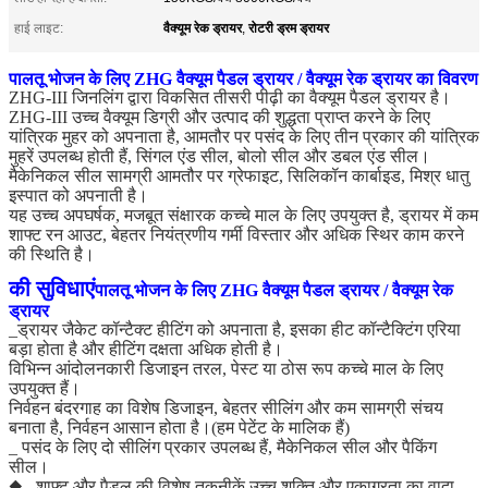
वैक्यूम रेक ड्रायर
रोटरी ड्रम ड्रायर
हाई लाइट:
,
पालतू भोजन के लिए ZHG वैक्यूम पैडल ड्रायर / वैक्यूम रेक ड्रायर का विवरण
ZHG-III जिनलिंग द्वारा विकसित तीसरी पीढ़ी का वैक्यूम पैडल ड्रायर है।
ZHG-III उच्च वैक्यूम डिग्री और उत्पाद की शुद्धता प्राप्त करने के लिए
यांत्रिक मुहर को अपनाता है, आमतौर पर पसंद के लिए तीन प्रकार की यांत्रिक
मुहरें उपलब्ध होती हैं, सिंगल एंड सील, बोलो सील और डबल एंड सील।
मैकेनिकल सील सामग्री आमतौर पर ग्रेफाइट, सिलिकॉन कार्बाइड, मिश्र धातु
इस्पात को अपनाती है।
यह उच्च अपघर्षक, मजबूत संक्षारक कच्चे माल के लिए उपयुक्त है, ड्रायर में कम
शाफ्ट रन आउट, बेहतर नियंत्रणीय गर्मी विस्तार और अधिक स्थिर काम करने
की स्थिति है।
की सुविधाएं
पालतू भोजन के लिए ZHG वैक्यूम पैडल ड्रायर / वैक्यूम रेक
ड्रायर
_ड्रायर जैकेट कॉन्टैक्ट हीटिंग को अपनाता है, इसका हीट कॉन्टैक्टिंग एरिया
बड़ा होता है और हीटिंग दक्षता अधिक होती है।
विभिन्न आंदोलनकारी डिजाइन तरल, पेस्ट या ठोस रूप कच्चे माल के लिए
उपयुक्त हैं।
निर्वहन बंदरगाह का विशेष डिजाइन, बेहतर सीलिंग और कम सामग्री संचय
बनाता है, निर्वहन आसान होता है।(हम पेटेंट के मालिक हैं)
_ पसंद के लिए दो सीलिंग प्रकार उपलब्ध हैं, मैकेनिकल सील और पैकिंग
सील।
◆_ शाफ्ट और पैडल की विशेष तकनीकें उच्च शक्ति और एकाग्रता का वादा