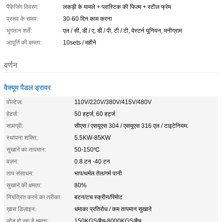
पैकेजिंग विवरण:
लकड़ी के मामले + प्लास्टिक की फिल्म + स्टील फ्रेम
प्रसव के समय:
30-60 दिन काम करना
भुगतान शर्तें:
एल / सी, डी / ए, डी / पी, टी / टी, वेस्टर्न यूनियन, मनीग्राम
आपूर्ति की क्षमता:
10sets / महीने
वर्णन
वैक्यूम पैडल ड्रायर
वोल्टेज:
110V/220V/380V/415V/480V
हेटर्स:
50 हर्ट्ज, 60 हर्ट्ज
सामग्री:
सीएस / एसयूएस 304 / एसयूएस 316 एल / टाइटेनियम:
स्थापना शक्ति:
5.5KW-85KW
सुखाने का तापमान:
50-150℃
वज़न:
0.8 टन -40 टन
ताप संसाधन:
भाप/थर्मल तेल/गर्म पानी
सुखाने की क्षमता:
80%
नियंत्रित करने का तरीका:
बटन/टच स्क्रीन/रिमोट
ख़ास डिज़ाइन:
धमाका प्रतिरोध / कम तापमान सुखाने
लोड हो रहा है क्षमता:
150KGS/बैच-8000KGS/बैच