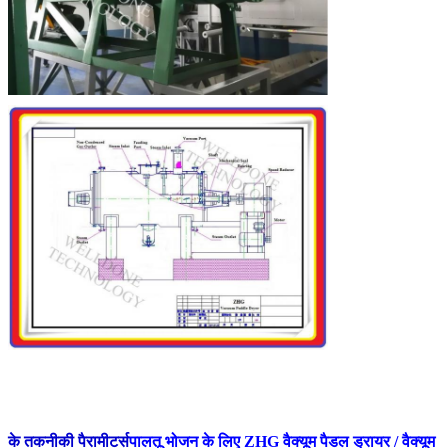
के तकनीकी पैरामीटर्स
पालतू भोजन के लिए ZHG वैक्यूम पैडल ड्रायर / वैक्यूम