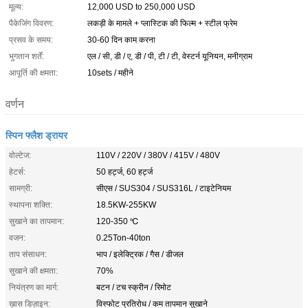
मूल्य:
12,000 USD to 250,000 USD
पैकेजिंग विवरण:
लकड़ी के मामले + प्लास्टिक की फिल्म + स्टील फ्रेम
प्रसव के समय:
30-60 दिन काम करना
भुगतान शर्तें:
एल / सी, डी / ए, डी / पी, टी / टी, वेस्टर्न यूनियन, मनीग्राम
आपूर्ति की क्षमता:
10sets / महीने
वर्णन
स्पिन फ्लैश ड्रायर
वोल्टेज:
110V / 220V / 380V / 415V / 480V
हेटर्स:
50 हर्ट्ज, 60 हर्ट्ज
सामग्री:
सीएस / SUS304 / SUS316L / टाइटेनियम
स्थापना शक्ति:
18.5KW-255KW
सुखाने का तापमान:
120-350 ℃
वजन:
0.25Ton-40ton
ताप संसाधन:
भाप / इलेक्ट्रिक / गैस / डीजल
सुखाने की क्षमता:
70%
नियंत्रण का मार्ग:
बटन / टच स्क्रीन / रिमोट
ख़ास डिज़ाइन:
विस्फोट प्रतिरोध / कम तापमान सुखाने