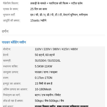
पैकेजिंग विवरण:
लकड़ी के मामले + प्लास्टिक की फिल्म + स्टील फ्रेम
प्रसव के समय:
25 दिन का काम
भुगतान शर्तें:
एल / सी, डी / ए, डी / पी, टी / टी, वेस्टर्न यूनियन, मनीग्राम
आपूर्ति की क्षमता:
15sets / महीने
वर्णन
पाउडर ब्लेंडिंग मशीन
वोल्टेज:
110V / 220V / 380V / 415V / 480V
हेटर्स:
50 हर्ट्ज, 60 हर्ट्ज
सामग्री:
SUS304 / SUS316L
स्थापना शक्ति:
5.5KW-11KW
उपयुक्त उत्पाद:
पाउडर / दाना / फाइबर
वजन:
0.1Ton-1TON
इनपुट का आकार:
15 मिमी से कम है
अंतिम उत्पाद का आकार:
10-180Mesh
नियंत्रण का मार्ग:
बटन / टच स्क्रीन / रिमोट
लोड हो रहा है क्षमता:
50kgs / बैच-500kgs / बैच
पाउडर मिक्सर मशीन
शुष्क पाउडर सम्मिश्रण उपकरण
हाई लाइट:
,