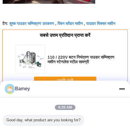
शुष्क पाउडर सम्मिश्रण उपकरण
रिबन ब्लेंडर मशीन
पाउडर मिक्सर मशीन
टैग:
,
,
सबसे उत्तम प्रतिदान प्राप्त करें
110 / 220V बटन नियंत्रण पाउडर सम्मिश्रण
मशीन स्टेनलेस स्टील सामग्री
जारी रखें
Barney
पाउडर ब्लेंडिंग मशीन
अधिक
6:35 AM
Good day, what product are you looking for?
20V बटन
डब्ल्यूएफजे स्टेनलेस
हाई स्पीड वर्टिकल
SUS304 रोटरी बैच
स्टेनलेस स्