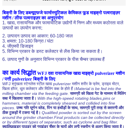
बिक्री के लिए डब्ल्यूएफजे फार्मास्युटिकल केमिकल फूड माइक्रो पल्वराइज़र
मशीन / लीफ पल्वराइज़र का अनुप्रयोग
1. खाद्य, रासायनिक और फामायोटिक उद्योगों में निम्न और मध्यम कठोरता वाले
उत्पादों का उपयोग करना;
2. उत्पादन उत्पाद का आकार: 60-180 जाल
3. क्षमता: 10-180 किग्रा / घंटा
4. जीएमपी डिजाइन
5. विभिन्न प्रकार के डस्ट कलेक्टर से लैस किया जा सकता है।
6. उत्पाद गुणों के अनुसार विभिन्न प्रकार के पीस चैम्बर उपलब्ध हैं
का कार्य सिद्धांत
WFJ दवा रासायनिक खाद्य माइक्रो pulverizer मशीन
/ पत्ती pulverizer बिक्री के लिए
WFJ श्रृंखला स्टेनलेस स्टील खाद्य pulverizer मशीन शरीर के फ्रेम, ड्राइव मोटर,
खिला हॉपर, धूल कलेक्टर और मिलिंग कक्ष के होते हैं।
Material is be fed into the
milling chamber via the feeding gate.
सामग्री को खिला गेट के माध्यम से मिलिंग
कक्ष में खिलाया जाता है।
With the high-speed rotating blades,pins or
hammers, material is completely sheared and collided into fine
pieces.
उच्च गति घूर्णन ब्लेड, पिन या हथौड़ों के साथ, सामग्री पूरी तरह से कतरनी और
ठीक टुकड़ों में टकरा गई है।
Qualified powder is sorted out by the screen
around the grinder chamber.Final products can be collected directly
or by different types of separator, such as cyclone and bag filter.
क्वालिफ़ाइडर पाउडर को ग्राइंडर चैंबर के चारों ओर लगी स्क्रीन से अलग किया जाता है।