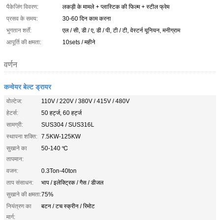
पैकेजिंग विवरण:
लकड़ी के मामले + प्लास्टिक की फिल्म + स्टील फ्रेम
प्रसव के समय:
30-60 दिन काम करना
भुगतान शर्तें:
एल / सी, डी / ए, डी / पी, टी / टी, वेस्टर्न यूनियन, मनीग्राम
आपूर्ति की क्षमता:
10sets / महीने
वर्णन
कन्वेयर बेल्ट ड्रायर
वोल्टेज:
110V / 220V / 380V / 415V / 480V
हेटर्स:
50 हर्ट्ज, 60 हर्ट्ज
सामग्री:
SUS304 / SUS316L
स्थापना शक्ति:
7.5KW-125KW
सुखाने का
50-140 ℃
तापमान:
वजन:
0.3Ton-40ton
ताप संसाधन:
भाप / इलेक्ट्रिक / गैस / डीजल
सुखाने की क्षमता:
75%
नियंत्रण का
बटन / टच स्क्रीन / रिमोट
मार्ग: