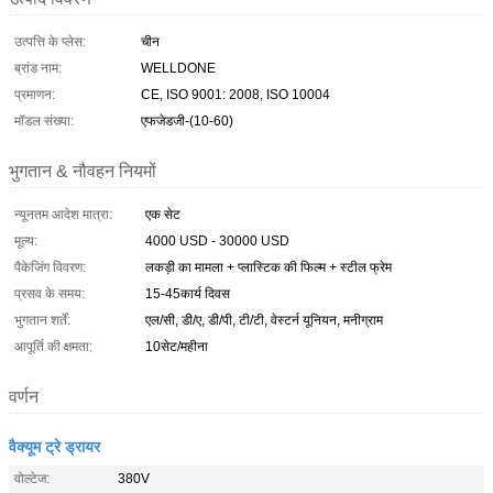
उत्पत्ति के प्लेस:
चीन
ब्रांड नाम:
WELLDONE
प्रमाणन:
CE, ISO 9001: 2008, ISO 10004
मॉडल संख्या:
एफजेडजी-(10-60)
भुगतान & नौवहन नियमों
न्यूनतम आदेश मात्रा:
एक सेट
मूल्य:
4000 USD - 30000 USD
पैकेजिंग विवरण:
लकड़ी का मामला + प्लास्टिक की फिल्म + स्टील फ्रेम
प्रसव के समय:
15-45कार्य दिवस
भुगतान शर्तें:
एल/सी, डी/ए, डी/पी, टी/टी, वेस्टर्न यूनियन, मनीग्राम
आपूर्ति की क्षमता:
10सेट/महीना
वर्णन
वैक्यूम ट्रे ड्रायर
वोल्टेज:
380V