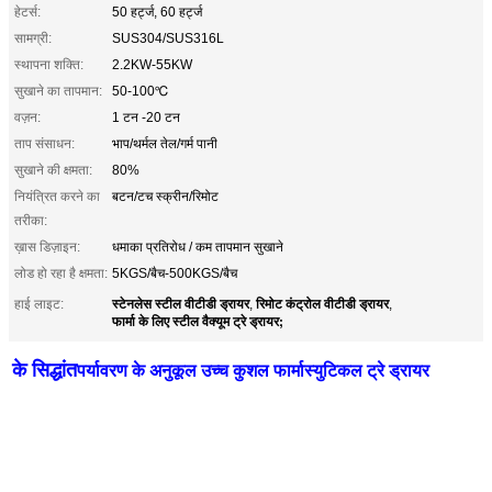
हेटर्स:
50 हर्ट्ज, 60 हर्ट्ज
सामग्री:
SUS304/SUS316L
स्थापना शक्ति:
2.2KW-55KW
सुखाने का तापमान:
50-100℃
वज़न:
1 टन -20 टन
ताप संसाधन:
भाप/थर्मल तेल/गर्म पानी
सुखाने की क्षमता:
80%
नियंत्रित करने का
बटन/टच स्क्रीन/रिमोट
तरीका:
ख़ास डिज़ाइन:
धमाका प्रतिरोध / कम तापमान सुखाने
लोड हो रहा है क्षमता:
5KGS/बैच-500KGS/बैच
स्टेनलेस स्टील वीटीडी ड्रायर
रिमोट कंट्रोल वीटीडी ड्रायर
हाई लाइट:
,
,
फार्मा के लिए स्टील वैक्यूम ट्रे ड्रायर;
के सिद्धांत
पर्यावरण के अनुकूल उच्च कुशल फार्मास्युटिकल ट्रे ड्रायर