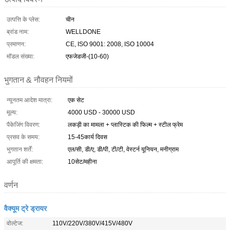
उत्पत्ति के प्लेस:
चीन
ब्रांड नाम:
WELLDONE
प्रमाणन:
CE, ISO 9001: 2008, ISO 10004
मॉडल संख्या:
एफजेडजी-(10-60)
भुगतान & नौवहन नियमों
न्यूनतम आदेश मात्रा:
एक सेट
मूल्य:
4000 USD - 30000 USD
पैकेजिंग विवरण:
लकड़ी का मामला + प्लास्टिक की फिल्म + स्टील फ्रेम
प्रसव के समय:
15-45कार्य दिवस
भुगतान शर्तें:
एल/सी, डी/ए, डी/पी, टी/टी, वेस्टर्न यूनियन, मनीग्राम
आपूर्ति की क्षमता:
10सेट/महीना
वर्णन
वैक्यूम ट्रे ड्रायर
वोल्टेज:
110V/220V/380V/415V/480V