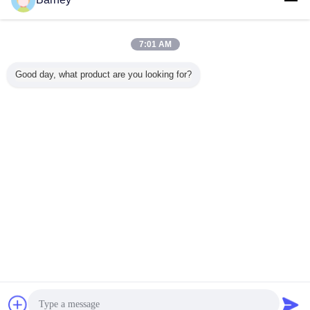
7:01 AM
Good day, what product are you looking for?
औद्योगिक वैक्यूम ड्रायर
वैक्यूम ड्रम ड्रायर
वैक्यूम सुखाने उपकरण
टैग:
,
,
सबसे उत्तम प्रतिदान प्राप्त करें
SUS304 वैक्यूम डबल कोन रोटरी वैक्यूम
ड्रायर
जारी रखें
चैट
एक बोली का अनुरोध