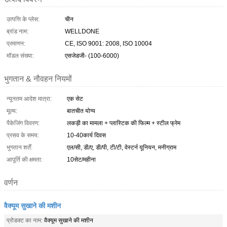
उत्पत्ति के प्लेस:
चीन
ब्रांड नाम:
WELLDONE
प्रमाणन:
CE, ISO 9001: 2008, ISO 10004
मॉडल संख्या:
एसजेडजी- (100-6000)
भुगतान & नौवहन नियमों
न्यूनतम आदेश मात्रा:
एक सेट
मूल्य:
बातचीत योग्य
पैकेजिंग विवरण:
लकड़ी का मामला + प्लास्टिक की फिल्म + स्टील फ्रेम
प्रसव के समय:
10-40कार्य दिवस
भुगतान शर्तें:
एल/सी, डी/ए, डी/पी, टी/टी, वेस्टर्न यूनियन, मनीग्राम
आपूर्ति की क्षमता:
10सेट/महीना
वर्णन
वैक्यूम सुखाने की मशीन
प्रोडक्ट का नाम:
वैक्यूम सुखाने की मशीन