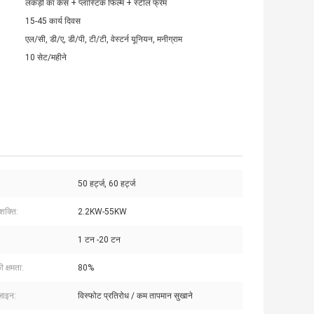
लकड़ी का केस + प्लास्टिक फिल्म + स्टील फ्रेम
15-45 कार्य दिवस
एल/सी, डी/ए, डी/पी, टी/टी, वेस्टर्न यूनियन, मनीग्राम
10 सेट/महीने
50 हर्ट्ज, 60 हर्ट्ज
शक्ति:
2.2KW-55KW
1 टन -20 टन
ी क्षमता:
80%
़ाइन:
विस्फोट प्रतिरोध / कम तापमान सुखाने