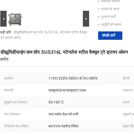
पैकेजिंग विवरण:
प्रसव के समय:
भुगतान शर्तें:
आपूर्ति की क्षमता:
बड़ी छवि :
डीह्यूमिडीफाइंग कम शोर SUS316L स्टेनलेस स्टील वैक्यूम
संपर्क करें
ट्रे ड्रायर ओवन
डीह्यूमिडीफाइंग कम शोर SUS316L स्टेनलेस स्टील वैक्यूम ट्रे ड्रायर ओवन
वर्णन
वोल्टेज:
110V/220V/380V/415V/480V
हेटर्स:
सामग्री:
एसयूएस304/एसयूएस316एल
स्थापना 
सुखाने का तापमान:
50-100 ℃
वज़न:
ताप संसाधन:
भाप/थर्मल तेल/गर्म पानी
सुखाने क
नियंत्रण का तरीका:
बटन/टच स्क्रीन/रिमोट
ख़ास डिज