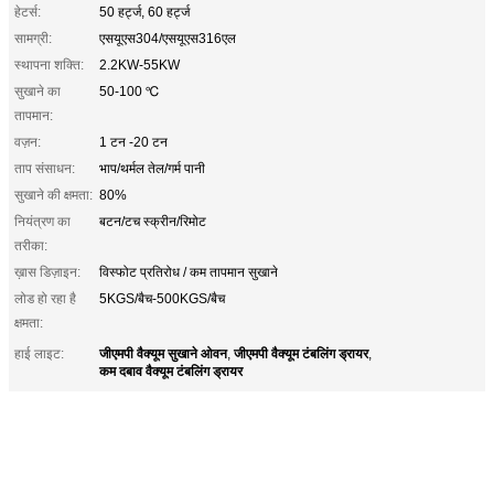
हेटर्स:
50 हर्ट्ज, 60 हर्ट्ज
सामग्री:
एसयूएस304/एसयूएस316एल
स्थापना शक्ति:
2.2KW-55KW
सुखाने का
50-100 ℃
तापमान:
वज़न:
1 टन -20 टन
ताप संसाधन:
भाप/थर्मल तेल/गर्म पानी
सुखाने की क्षमता:
80%
नियंत्रण का
बटन/टच स्क्रीन/रिमोट
तरीका:
ख़ास डिज़ाइन:
विस्फोट प्रतिरोध / कम तापमान सुखाने
लोड हो रहा है
5KGS/बैच-500KGS/बैच
क्षमता:
जीएमपी वैक्यूम सुखाने ओवन
जीएमपी वैक्यूम टंबलिंग ड्रायर
हाई लाइट:
,
,
कम दबाव वैक्यूम टंबलिंग ड्रायर