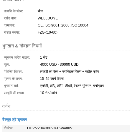
उत्पत्ति के प्लेस:
चीन
ब्रांड नाम:
WELLDONE
प्रमाणन:
CE, ISO 9001: 2008, ISO 10004
मॉडल संख्या:
FZG-(10-60)
भुगतान & नौवहन नियमों
न्यूनतम आदेश मात्रा:
1 सेट
मूल्य:
4000 USD - 30000 USD
पैकेजिंग विवरण:
लकड़ी का केस + प्लास्टिक फिल्म + स्टील फ्रेम
प्रसव के समय:
15-45 कार्य दिवस
भुगतान शर्तें:
एल/सी, डी/ए, डी/पी, टी/टी, वेस्टर्न यूनियन, मनीग्राम
आपूर्ति की क्षमता:
10 सेट/महीने
वर्णन
वैक्यूम ट्रे ड्रायर
वोल्टेज:
110V/220V/380V/415V/480V