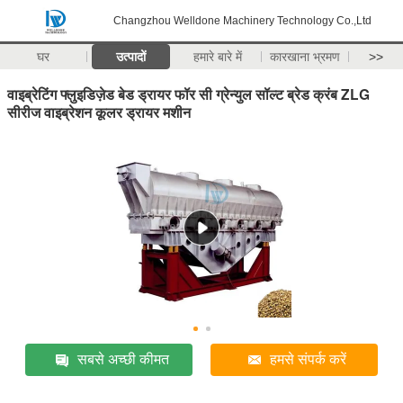
Changzhou Welldone Machinery Technology Co.,Ltd
घर
उत्पादों
हमारे बारे में
कारखाना भ्रमण
>>
वाइब्रेटिंग फ्लुइडिज़ेड बेड ड्रायर फॉर सी ग्रेन्युल सॉल्ट ब्रेड क्रंब ZLG
सीरीज वाइब्रेशन कूलर ड्रायर मशीन
सबसे अच्छी कीमत
हमसे संपर्क करें