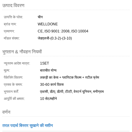
उत्पाद विवरण
उत्पत्ति के प्लेस:
चीन
ब्रांड नाम:
WELLDONE
प्रमाणन:
CE, ISO 9001: 2008, ISO 10004
मॉडल संख्या:
जेडएलजी-(0.3-2)-(3-10)
भुगतान & नौवहन नियमों
न्यूनतम आदेश मात्रा:
1SET
मूल्य:
बातचीत योग्य
पैकेजिंग विवरण:
लकड़ी का केस + प्लास्टिक फिल्म + स्टील फ्रेम
प्रसव के समय:
30-60 कार्य दिवस
भुगतान शर्तें:
एल/सी, डी/ए, डी/पी, टी/टी, वेस्टर्न यूनियन, मनीग्राम
आपूर्ति की क्षमता:
10 सेट/महीने
वर्णन
तरल पदार्थ बिस्तर सुखाने की मशीन