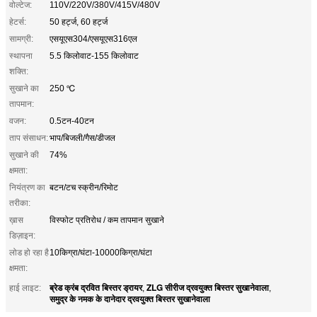
वोल्टेज:
110V/220V/380V/415V/480V
हेटर्स:
50 हर्ट्ज, 60 हर्ट्ज
सामग्री:
एसयूएस304/एसयूएस316एल
स्थापना
5.5 किलोवाट-155 किलोवाट
शक्ति:
सुखाने का
250 ℃
तापमान:
वजन:
0.5टन-40टन
ताप संसाधन:
भाप/बिजली/गैस/डीजल
सुखाने की
74%
क्षमता:
नियंत्रण का
बटन/टच स्क्रीन/रिमोट
तरीका:
ख़ास
विस्फोट प्रतिरोध / कम तापमान सुखाने
डिज़ाइन:
लोड हो रहा है
10किग्रा/घंटा-10000किग्रा/घंटा
क्षमता:
ब्रेड क्रंब द्रवित बिस्तर ड्रायर
ZLG सीरीज द्रवयुक्त बिस्तर सुखानेवाला
हाई लाइट:
,
,
समुद्र के नमक के दानेदार द्रवयुक्त बिस्तर सुखानेवाला