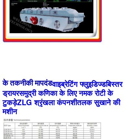
वाइब्रेटिंग फ्लुइडिज्ड
बिस्तर
के तकनीकी मापदंड
ड्रायर
समुद्री कणिका के लिए नमक रोटी के
टुकड़े
ZLG
श्रृंखला
कंपन
शीतलक सुखाने की
मशीन