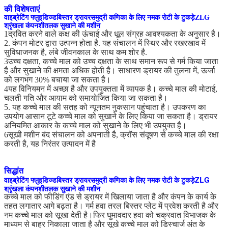
की विशेषताएं
वाइब्रेटिंग फ्लुइडिज्ड
बिस्तर
ड्रायर
समुद्री कणिका के लिए नमक रोटी के टुकड़े
ZLG
श्रृंखला
कंपन
शीतलक सुखाने की मशीन
1द्रवित करने वाले कक्ष की ऊंचाई और धूल संग्रह आवश्यकता के अनुसार है।
2. कंपन मोटर द्वारा उत्पन्न होता है. यह संचालन में स्थिर और रखरखाव में
सुविधाजनक है, लंबे जीवनकाल के साथ कम शोर है.
3उच्च दक्षता, कच्चे माल को उच्च दक्षता के साथ समान रूप से गर्म किया जाता
है और सुखाने की क्षमता अधिक होती है। साधारण ड्रायर की तुलना में, ऊर्जा
को लगभग 30% बचाया जा सकता है।
4यह विनियमन में अच्छा है और उपयुक्तता में व्यापक है। कच्चे माल की मोटाई,
चलती गति और आयाम को समायोजित किया जा सकता है।
5. यह कच्चे माल की सतह को न्यूनतम नुकसान पहुंचाता है। उपकरण का
उपयोग आसान टूटे कच्चे माल को सुखाने के लिए किया जा सकता है। ड्रायर
अनियमित आकार के कच्चे माल को सुखाने के लिए भी उपयुक्त है।
6सूखी मशीन बंद संचालन को अपनाती है, क्रॉस संदूषण से कच्चे माल की रक्षा
करती है, यह निरंतर उत्पादन में है
सिद्धांत
वाइब्रेटिंग फ्लुइडिज्ड
बिस्तर
ड्रायर
समुद्री कणिका के लिए नमक रोटी के टुकड़े
ZLG
श्रृंखला
कंपन
शीतलक सुखाने की मशीन
कच्चे माल को फीडिंग एंड से ड्रायर में खिलाया जाता है और कंपन के कार्य के
तहत लगातार आगे बढ़ता है। गर्म हवा तरल बिस्तर प्लेट में प्रवेश करती है और
नम कच्चे माल को सूखा देती है।फिर घुमावदार हवा को चक्रवात विभाजक के
माध्यम से बाहर निकाला जाता है और सूखे कच्चे माल को डिस्चार्ज अंत के