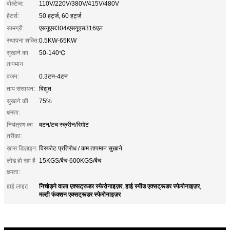
वोल्टेज:
110V/220V/380V/415V/480V
हेटर्स:
50 हर्ट्ज, 60 हर्ट्ज
सामग्री:
एसयूएस304/एसयूएस316एल
स्थापना शक्ति:
0.5KW-65KW
सुखाने का
50-140℃
तापमान:
वजन:
0.3टन-4टन
ताप संसाधन:
विद्युत
सुखाने की
75%
क्षमता:
नियंत्रण का
बटन/टच स्क्रीन/रिमोट
तरीका:
ख़ास डिज़ाइन:
विस्फोट प्रतिरोध / कम तापमान सुखाने
लोड हो रहा है
15KGS/बैच-600KGS/बैच
क्षमता:
निचोड़ने वाला एक्सट्रूडर स्फेरोनाइज़र
हाई स्पीड एक्सट्रूडर स्फेरोनाइज़र
हाई लाइट:
,
,
मल्टी फंक्शन एक्सट्रूडर स्फेरोनाइज़र