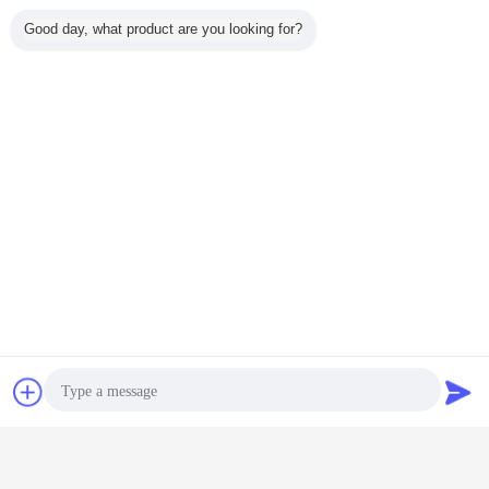
Good day, what product are you looking for?
औद्योगिक ट्रे ड्रायर
ट्रे ड्रायर मशीन
बिजली सुखाने ओवन
टैग:
,
,
सबसे उत्तम प्रतिदान प्राप्त करें
QZL मल्टी फंक्शन हाई स्पीड एक्सट्रूडर
स्फेरोनाइज़र/संपीड़न और स्फेरोइजिंग एकीकृत
मशीन
चैट
एक बोली का अनुरोध
जारी रखें
ट्रे सुखाने ओवन