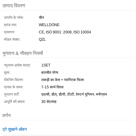
उत्पाद विवरण
उत्पत्ति के प्लेस:
चीन
ब्रांड नाम:
WELLDONE
प्रमाणन:
CE, ISO 9001: 2008, ISO 10004
मॉडल संख्या:
QZL
भुगतान & नौवहन नियमों
न्यूनतम आदेश मात्रा:
1SET
मूल्य:
बातचीत योग्य
पैकेजिंग विवरण:
लकड़ी का केस + प्लास्टिक फिल्म
प्रसव के समय:
7-15 कार्य दिवस
भुगतान शर्तें:
एल/सी, डी/ए, डी/पी, टी/टी, वेस्टर्न यूनियन, मनीग्राम
आपूर्ति की क्षमता:
30 सेट/माह
वर्णन
ट्रे सुखाने ओवन