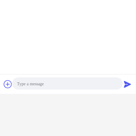
सिलेंडर सुखाने की मशीन
ड्रम flaker मशीन
रोलर ड्रायर मशीन
टैग:
,
,
सबसे उत्तम प्रतिदान प्राप्त करें
सभी स्टेनलेस स्टील स्फेरोनाइज़र बनाने के लिए
सही गोलाकार कण
चैट
एक बोली का अनुरोध
जारी रखें
रोलर ड्रम ड्रायर
अधिक
Photo
Video Call