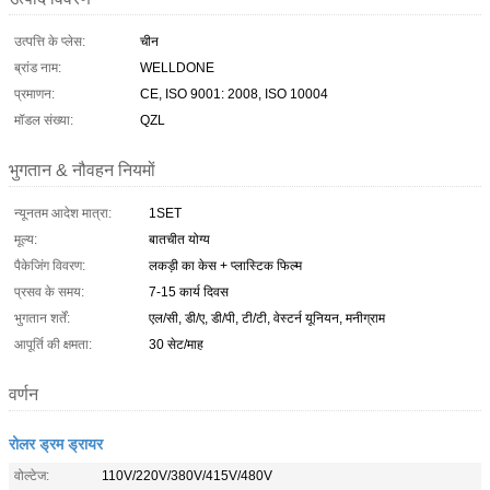
उत्पत्ति के प्लेस:
चीन
ब्रांड नाम:
WELLDONE
प्रमाणन:
CE, ISO 9001: 2008, ISO 10004
मॉडल संख्या:
QZL
भुगतान & नौवहन नियमों
न्यूनतम आदेश मात्रा:
1SET
मूल्य:
बातचीत योग्य
पैकेजिंग विवरण:
लकड़ी का केस + प्लास्टिक फिल्म
प्रसव के समय:
7-15 कार्य दिवस
भुगतान शर्तें:
एल/सी, डी/ए, डी/पी, टी/टी, वेस्टर्न यूनियन, मनीग्राम
आपूर्ति की क्षमता:
30 सेट/माह
वर्णन
रोलर ड्रम ड्रायर
वोल्टेज:
110V/220V/380V/415V/480V