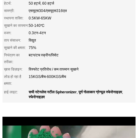
हेटर्स:
50 हर्ट्ज, 60 हर्ट्ज
सामग्री:
एसयूएस304/एसयूएस316एल
स्थापना शक्ति:
0.5KW-65KW
सुखाने का तापमान:
50-140℃
वजन:
0.3टन-4टन
ताप संसाधन:
विद्युत
सुखाने की क्षमता:
75%
नियंत्रण का
बटन/टच स्क्रीन/रिमोट
तरीका:
ख़ास डिज़ाइन:
विस्फोट प्रतिरोध / कम तापमान सुखाने
लोड हो रहा है
15KGS/बैच-600KGS/बैच
क्षमता:
सभी स्टेनलेस स्टील Spheronizer
पूर्ण गोलाकार ग्रेन्यूल स्फेरोनाइज़र
हाई लाइट:
,
,
स्फेरोनाइज़र