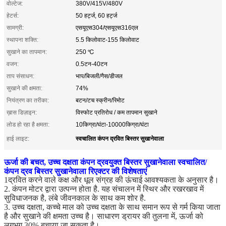
वोल्टेज:
380V/415V/480V
हेटर्स:
50 हर्ट्ज, 60 हर्ट्ज
सामग्री:
एसयूएस304/एसयूएस316एल
स्थापना शक्ति:
5.5 किलोवाट-155 किलोवाट
सुखाने का तापमान:
250 ℃
वजन:
0.5टन-40टन
ताप संसाधन:
भाप/बिजली/गैस/डीजल
सुखाने की क्षमता:
74%
नियंत्रण का तरीका:
बटन/टच स्क्रीन/रिमोट
ख़ास डिज़ाइन:
विस्फोट प्रतिरोध / कम तापमान सुखाने
लोड हो रहा है क्षमता:
10किग्रा/घंटा-10000किग्रा/घंटा
स्वचालित कंपन द्रवित बिस्तर सुखानेवाला
हाई लाइट:
ऊर्जा की बचत, उच्च दक्षता कंपन द्रवयुक्त बिस्तर सुखानेवाला स्वचालित/
कंपन द्रव बिस्तर सुखानेवाला रिएक्टर की विशेषताएं
1द्रवित करने वाले कक्ष और धूल संग्रह की ऊंचाई आवश्यकता के अनुसार है।
2. कंपन मोटर द्वारा उत्पन्न होता है. यह संचालन में स्थिर और रखरखाव में
सुविधाजनक है, लंबे जीवनकाल के साथ कम शोर है.
3. उच्च दक्षता, कच्चे माल को उच्च दक्षता के साथ समान रूप से गर्म किया जाता
है और सुखाने की क्षमता उच्च है। साधारण ड्रायर की तुलना में, ऊर्जा को
लगभग 30% बचाया जा सकता है।