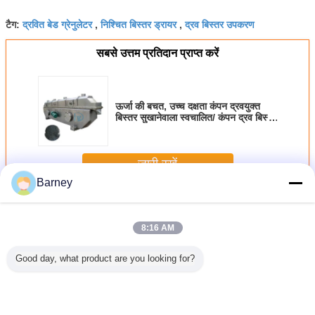
द्रवित बेड ग्रेनुलेटर
निश्चित बिस्तर ड्रायर
द्रव बिस्तर उपकरण
टैग:
,
,
सबसे उत्तम प्रतिदान प्राप्त करें
ऊर्जा की बचत, उच्च दक्षता कंपन द्रवयुक्त
बिस्तर सुखानेवाला स्वचालित/ कंपन द्रव बिस्तर
सुखानेवाला रिएक्टर
जारी रखें
Barney
तरल पदार्थ बिस्तर सुखाने की मशीन
अधिक
8:16 AM
Good day, what product are you looking for?
ZLG सीरीज जिंक
ZLG सतत पशु फ़ीड
विस्फोट प्रतिरोध कंपन
स्टीम हीटिंग
सल्फेट फ्लुइड बेड ड्राई
द्रवित बिस्तर ड्रायर
द्रव बिस्तर ड्रायर एच -
बेड उपकरण, द
टच स्क्रीन कंट्रोल 5।
कम तापमान काम कर
10000 किग्रा लोड
ग्रैनुलेट
रहा है
क्षमता