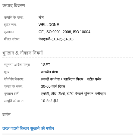
उत्पाद विवरण
उत्पत्ति के प्लेस:
चीन
ब्रांड नाम:
WELLDONE
प्रमाणन:
CE, ISO 9001: 2008, ISO 10004
मॉडल संख्या:
जेडएलजी-(0.3-2)-(3-10)
भुगतान & नौवहन नियमों
न्यूनतम आदेश मात्रा:
1SET
मूल्य:
बातचीत योग्य
पैकेजिंग विवरण:
लकड़ी का केस + प्लास्टिक फिल्म + स्टील फ्रेम
प्रसव के समय:
30-60 कार्य दिवस
भुगतान शर्तें:
एल/सी, डी/ए, डी/पी, टी/टी, वेस्टर्न यूनियन, मनीग्राम
आपूर्ति की क्षमता:
10 सेट/महीने
वर्णन
तरल पदार्थ बिस्तर सुखाने की मशीन