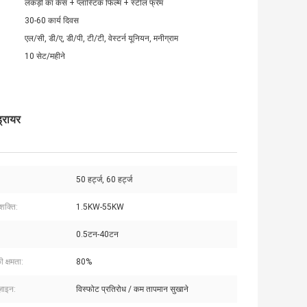
लकड़ी का केस + प्लास्टिक फिल्म + स्टील फ्रेम
30-60 कार्य दिवस
एल/सी, डी/ए, डी/पी, टी/टी, वेस्टर्न यूनियन, मनीग्राम
10 सेट/महीने
ड्रायर
50 हर्ट्ज, 60 हर्ट्ज
शक्ति:
1.5KW-55KW
0.5टन-40टन
ी क्षमता:
80%
़ाइन:
विस्फोट प्रतिरोध / कम तापमान सुखाने