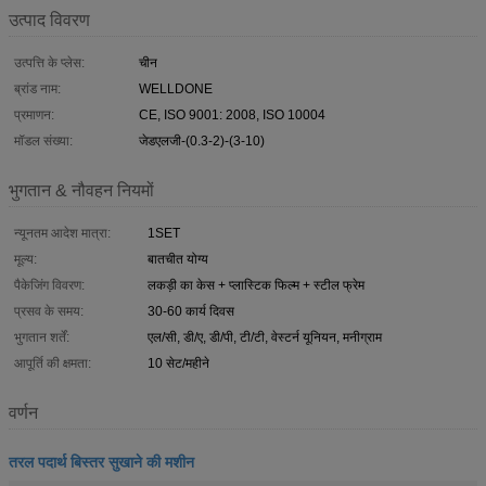
उत्पाद विवरण
उत्पत्ति के प्लेस:
चीन
ब्रांड नाम:
WELLDONE
प्रमाणन:
CE, ISO 9001: 2008, ISO 10004
मॉडल संख्या:
जेडएलजी-(0.3-2)-(3-10)
भुगतान & नौवहन नियमों
न्यूनतम आदेश मात्रा:
1SET
मूल्य:
बातचीत योग्य
पैकेजिंग विवरण:
लकड़ी का केस + प्लास्टिक फिल्म + स्टील फ्रेम
प्रसव के समय:
30-60 कार्य दिवस
भुगतान शर्तें:
एल/सी, डी/ए, डी/पी, टी/टी, वेस्टर्न यूनियन, मनीग्राम
आपूर्ति की क्षमता:
10 सेट/महीने
वर्णन
तरल पदार्थ बिस्तर सुखाने की मशीन