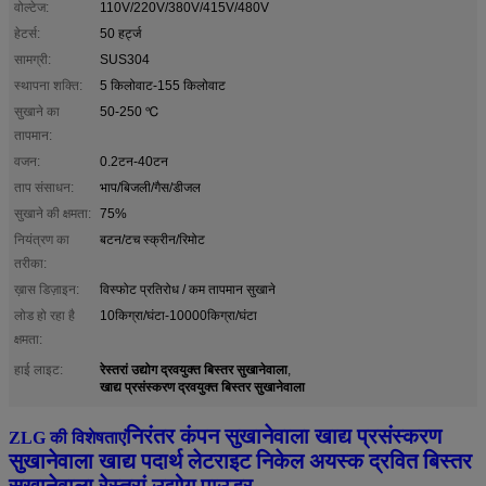
वोल्टेज:
110V/220V/380V/415V/480V
हेटर्स:
50 हर्ट्ज
सामग्री:
SUS304
स्थापना शक्ति:
5 किलोवाट-155 किलोवाट
सुखाने का
50-250 ℃
तापमान:
वजन:
0.2टन-40टन
ताप संसाधन:
भाप/बिजली/गैस/डीजल
सुखाने की क्षमता:
75%
नियंत्रण का
बटन/टच स्क्रीन/रिमोट
तरीका:
ख़ास डिज़ाइन:
विस्फोट प्रतिरोध / कम तापमान सुखाने
लोड हो रहा है
10किग्रा/घंटा-10000किग्रा/घंटा
क्षमता:
रेस्तरां उद्योग द्रवयुक्त बिस्तर सुखानेवाला
हाई लाइट:
,
खाद्य प्रसंस्करण द्रवयुक्त बिस्तर सुखानेवाला
निरंतर कंपन सुखानेवाला खाद्य प्रसंस्करण
ZLG की विशेषताएं
सुखानेवाला खाद्य पदार्थ लेटराइट निकेल अयस्क द्रवित बिस्तर
सुखानेवाला रेस्तरां उद्योग पाउडर