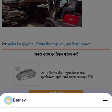
द्रवित बेड ग्रेनुलेटर
निश्चित बिस्तर ड्रायर
द्रव बिस्तर उपकरण
टैग:
,
,
सबसे उत्तम प्रतिदान प्राप्त करें
ZLG निरंतर कंपन सुखानेवाला खाद्य
प्रसंस्करण सूखी खाद्य पदार्थ लेटराइट निकेल
अयस्क द्रवित बिस्तर सुखानेवाला रेस्तरां उद्योग
पाउडर
जारी रखें
Barney
तरल पदार्थ बिस्तर सुखाने की मशीन
अधिक