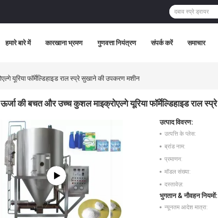
हमारे बारे में
कारखाना भ्रमण
गुणवत्ता नियंत्रण
संपर्क करें
समाचार
्गे यूरिया फॉर्मेल्डिहाइड राल स्प्रे सुखाने की उपकरण मशीन
ऊर्जा की बचत और उच्च कुशल माइक्रोएल्गे यूरिया फॉर्मेल्डिहाइड राल स्प
उत्पाद विवरण:
उत्पत्ति के प्लेस:
ब्रांड नाम:
प्रमाणन:
मॉडल संख्या:
दस्तावेज़:
भुगतान & नौवहन नियमों:
न्यूनतम आदेश मात्रा: