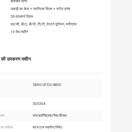
बातचीत योग्य
लकड़ी का केस + प्लास्टिक फिल्म + स्टील फ्रेम
30-90कार्य दिवस
एल/सी, डी/ए, डी/पी, टी/टी, वेस्टर्न यूनियन, मनीग्राम
10 सेट/महीने
खाने की उपकरण मशीन
380V/415V/480V
SUS304
ाधन:
भाप/इलेक्ट्रिक/गैस/डीजल
ण का तरीका:
बटन/टच स्क्रीन/रिमोट