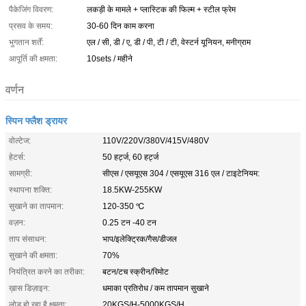
पैकेजिंग विवरण:
लकड़ी के मामले + प्लास्टिक की फिल्म + स्टील फ्रेम
प्रसव के समय:
30-60 दिन काम करना
भुगतान शर्तें:
एल / सी, डी / ए, डी / पी, टी / टी, वेस्टर्न यूनियन, मनीग्राम
आपूर्ति की क्षमता:
10sets / महीने
वर्णन
स्पिन फ्लैश ड्रायर
वोल्टेज:
110V/220V/380V/415V/480V
हेटर्स:
50 हर्ट्ज, 60 हर्ट्ज
सामग्री:
सीएस / एसयूएस 304 / एसयूएस 316 एल / टाइटेनियम:
स्थापना शक्ति:
18.5KW-255KW
सुखाने का तापमान:
120-350 ℃
वज़न:
0.25 टन -40 टन
ताप संसाधन:
भाप/इलेक्ट्रिक/गैस/डीजल
सुखाने की क्षमता:
70%
नियंत्रित करने का तरीका:
बटन/टच स्क्रीन/रिमोट
ख़ास डिज़ाइन:
धमाका प्रतिरोध / कम तापमान सुखाने
लोड हो रहा है क्षमता:
20KGS/H-5000KGS/H