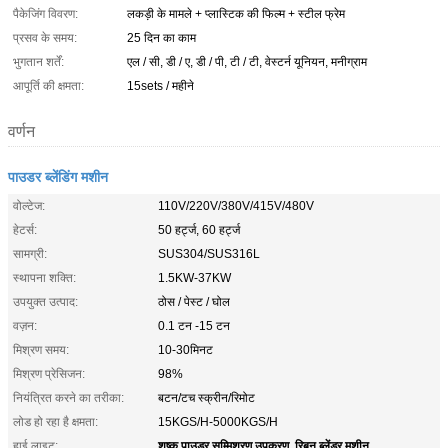
पैकेजिंग विवरण:
लकड़ी के मामले + प्लास्टिक की फिल्म + स्टील फ्रेम
प्रसव के समय:
25 दिन का काम
भुगतान शर्तें:
एल / सी, डी / ए, डी / पी, टी / टी, वेस्टर्न यूनियन, मनीग्राम
आपूर्ति की क्षमता:
15sets / महीने
वर्णन
पाउडर ब्लेंडिंग मशीन
वोल्टेज:
110V/220V/380V/415V/480V
हेटर्स:
50 हर्ट्ज, 60 हर्ट्ज
सामग्री:
SUS304/SUS316L
स्थापना शक्ति:
1.5KW-37KW
उपयुक्त उत्पाद:
ठोस / पेस्ट / घोल
वज़न:
0.1 टन -15 टन
मिश्रण समय:
10-30मिनट
मिश्रण प्रेसिजन:
98%
नियंत्रित करने का तरीका:
बटन/टच स्क्रीन/रिमोट
लोड हो रहा है क्षमता:
15KGS/H-5000KGS/H
शुष्क पाउडर सम्मिश्रण उपकरण
रिबन ब्लेंडर मशीन
हाई लाइट:
,