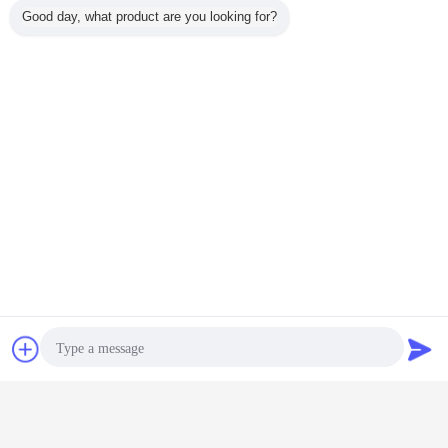
Good day, what product are you looking for?
शुष्क पाउडर सम्मिश्रण उपकरण
रिबन ब्लेंडर मशीन
पाउडर मिक्सर मशीन
टैग:
,
,
सबसे उत्तम प्रतिदान प्राप्त करें
ठोस / पेस्ट / घोल पाउडर सम्मिश्रण मशीन 15
किलो लोड हो रहा है क्षमता
चैट
एक बोली का अनुरोध
जारी रखें
पाउडर ब्लेंडिंग मशीन
अधिक