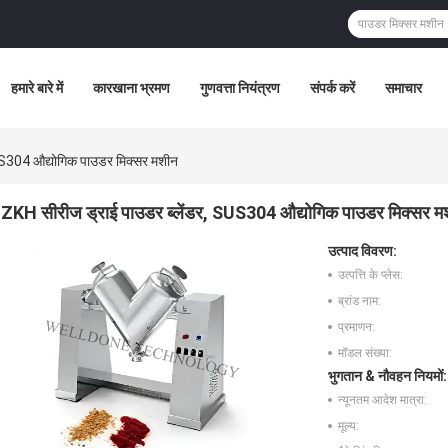
हमारे बारे में
कारखाना भ्रमण
गुणवत्ता नियंत्रण
संपर्क करें
समाचार
US304 औद्योगिक पाउडर मिक्सर मशीन
ZKH सीरीज ड्राई पाउडर ब्लेंडर, SUS304 औद्योगिक पाउडर मिक्सर म
उत्पाद विवरण:
उत्पत्ति के प्लेस:
ब्रांड नाम:
प्रमाणन:
मॉडल संख्या:
भुगतान & नौवहन नियमों:
न्यूनतम आदेश मात्रा:
मूल्य: