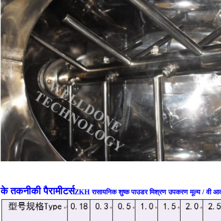
के तकनीकी पैरामीटर्स
ZKH रासायनिक शुष्क पाउडर मिश्रण उपकरण मूल्य / वी आका