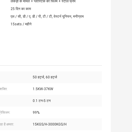
लकड़ी के मामले + प्लास्टिक की फिल्म + स्टील फ्रेम
25 दिन का काम
एल / सी, डी / ए, डी / पी, टी / टी, वेस्टर्न यूनियन, मनीग्राम
15sets / महीने
50 हर्ट्ज, 60 हर्ट्ज
शक्ति:
1.5KW-37KW
0.1 टन-5 टन
्रेसिजन:
99%
ा है क्षमता:
15KGS/H-3000KGS/H