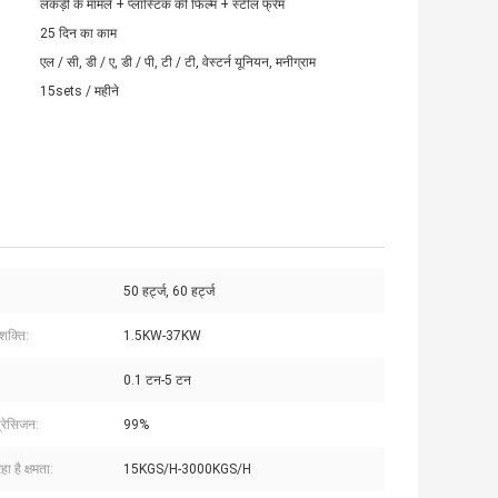
लकड़ी के मामले + प्लास्टिक की फिल्म + स्टील फ्रेम
25 दिन का काम
एल / सी, डी / ए, डी / पी, टी / टी, वेस्टर्न यूनियन, मनीग्राम
15sets / महीने
50 हर्ट्ज, 60 हर्ट्ज
शक्ति:
1.5KW-37KW
0.1 टन-5 टन
्रेसिजन:
99%
ा है क्षमता:
15KGS/H-3000KGS/H