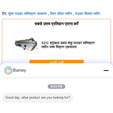
शुष्क पाउडर सम्मिश्रण उपकरण
रिबन ब्लेंडर मशीन
पाउडर मिक्सर मशीन
टैग:
,
,
सबसे उत्तम प्रतिदान प्राप्त करें
SZG श्रृंखला डबल शंकु पाउडर सम्मिश्रण
मशीन उच्च मिश्रण एकरूपता
जारी रखें
Barney
पाउडर ब्लेंडिंग मशीन
अधिक
8:25 PM
Good day, what product are you looking for?
20V बटन
डब्ल्यूएफजे स्टेनलेस
हाई स्पीड वर्टिकल
SUS304 रोटरी बैच
स्टेनलेस स्
ण पाउडर
स्टील के खाद्य
पाउडर ब्लेंडिंग मशीन
मिक्सर, उच्च मिश्रण
बूटी Pulv
रण मशीन
पुलवराइज़र मशीन लीफ
टच स्क्रीन कंट्रोल 1।
परिशुद्धता ऊर्ध्वाधर
मशीन 1