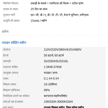
पैकेजिंग विवरण:
लकड़ी के मामले + प्लास्टिक की फिल्म + स्टील फ्रेम
प्रसव के समय:
25 दिन का काम
भुगतान शर्तें:
एल / सी, डी / ए, डी / पी, टी / टी, वेस्टर्न यूनियन, मनीग्राम
आपूर्ति की क्षमता:
15sets / महीने
वर्णन
पाउडर ब्लेंडिंग मशीन
वोल्टेज:
110V/220V/380V/415V/480V
हेटर्स:
50 हर्ट्ज, 60 हर्ट्ज
सामग्री:
SUS304/SUS316L
स्थापना शक्ति:
1.5KW-37KW
उपयुक्त उत्पाद:
पाउडर / दाना
वज़न:
0.1 टन-5 टन
मिश्रण समय:
10-30मिनट
मिश्रण प्रेसिजन:
99%
नियंत्रित करने का तरीका:
बटन/टच स्क्रीन/रिमोट
लोड हो रहा है क्षमता:
15KGS/H-3000KGS/H
पाउडर मिक्सर मशीन
रिबन ब्लेंडर मशीन
हाई लाइट:
,